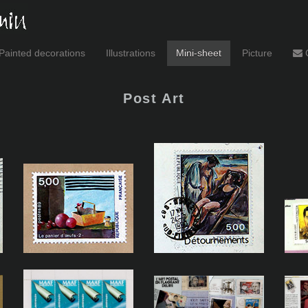
Painted decorations
Illustrations
Mini-sheet
Picture
C
Post Art